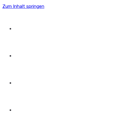
Zum Inhalt springen
HOME
SOFTWARE
ÜBER UNS
LOGIN