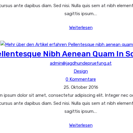
geändert
cursus ante dapibus diam. Sed nisi. Nulla quis sem at nibh elemen
am:
sagittis ipsum.…
Conubia
Weiterlesen
nostra
per
inceptos
ellentesque Nibh Aenean Quam In S
himenaeos
Beitrags-
admin@jagdhundepruefung.at
Autor:
Beitrags-
Design
Beitrags-
Kategorie:
0 Kommentare
Beitrag
Kommentare:
25. Oktober 2016
zuletzt
 ipsum dolor sit amet, consectetur adipiscing elit. Integer nec od
geändert
cursus ante dapibus diam. Sed nisi. Nulla quis sem at nibh elemen
am:
sagittis ipsum.…
Pellentesque
Weiterlesen