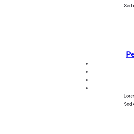
Sed 
P
Lorem
Sed 