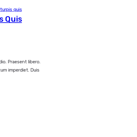
s Quis
io. Praesent libero.
tum imperdiet. Duis