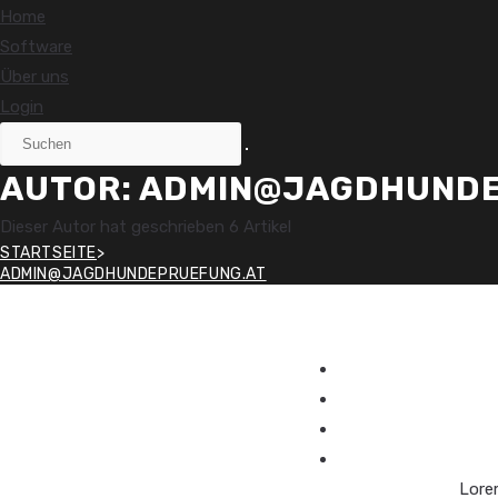
Home
Software
Über uns
Login
AUTOR:
ADMIN@JAGDHUNDE
Dieser Autor hat geschrieben 6 Artikel
STARTSEITE
>
ADMIN@JAGDHUNDEPRUEFUNG.AT
Lorem