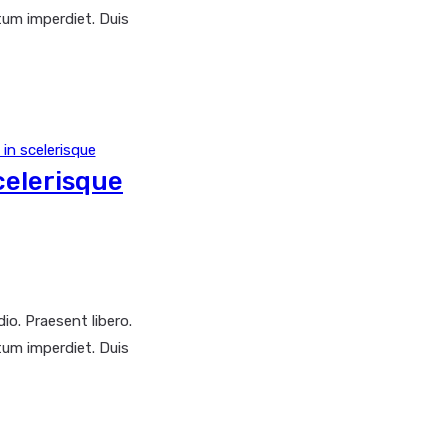
tum imperdiet. Duis
celerisque
io. Praesent libero.
tum imperdiet. Duis