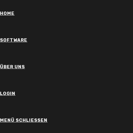
Zum
Inhalt
HOME
springen
SOFTWARE
ÜBER UNS
LOGIN
MENÜ
SCHLIESSEN