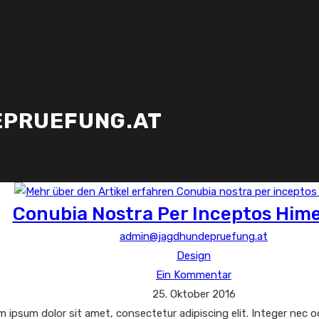
PRUEFUNG.AT
Conubia Nostra Per Inceptos Him
Beitrags-
admin@jagdhundepruefung.at
Autor:
Beitrags-
Design
Beitrags-
Kategorie:
Ein Kommentar
Beitrag
Kommentare:
25. Oktober 2016
zuletzt
 ipsum dolor sit amet, consectetur adipiscing elit. Integer nec od