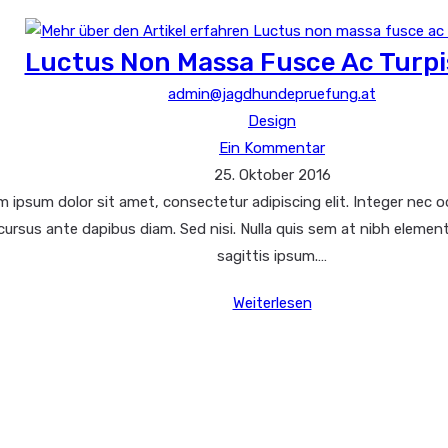
nibh
aenean
quam
Luctus Non Massa Fusce Ac Turpi
in
Beitrags-
admin@jagdhundepruefung.at
scelerisque
Autor:
Beitrags-
Design
Beitrags-
Kategorie:
Ein Kommentar
Beitrag
Kommentare:
25. Oktober 2016
zuletzt
 ipsum dolor sit amet, consectetur adipiscing elit. Integer nec od
geändert
cursus ante dapibus diam. Sed nisi. Nulla quis sem at nibh elemen
am:
sagittis ipsum.…
Luctus
Weiterlesen
non
massa
fusce
ac
turpis