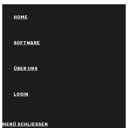
Zum
Inhalt
HOME
springen
SOFTWARE
ÜBER UNS
LOGIN
MENÜ
SCHLIESSEN